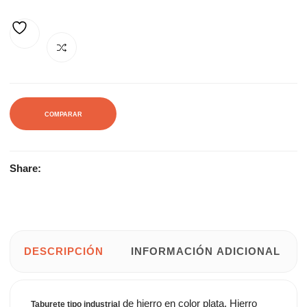
50,16€.
91,23€.
AÑADIR A LA LISTA DE DESEOS
COMPARAR
Share:
DESCRIPCIÓN
INFORMACIÓN ADICIONAL
de hierro en color plata. Hierro
Taburete tipo industrial