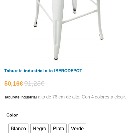
Taburete industrial alto IBERODEPOT
91,23
€
El
El
50,16
€
alto de 76 cm de alto. Con 4 colores a elegir.
Taburete industrial
precio
precio
actual
original
Color
es:
era:
Blanco
Negro
Plata
Verde