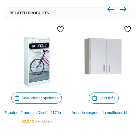
RELATED PRODUCTS
Este
Seleccionar opciones
Leer más
producto
tiene
Zapatero 2 puertas Diseño 117 Iberodepot
Armario suspendido multiusos blanco Iberodepot
múltiples
El
El
150,86
€
82,94
€
variantes.
precio
precio
Las
actual
original