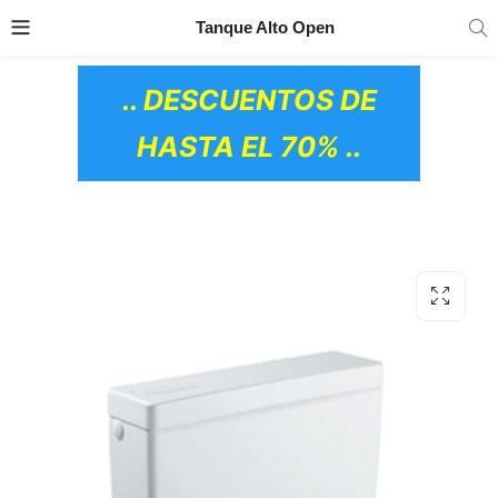
TRANSPORTE GRATIS
EN TODOS LOS
Tanque Alto Open
PRODUCTOS
.. DESCUENTOS DE
HASTA EL 70% ..
OS CERÁMICOS)