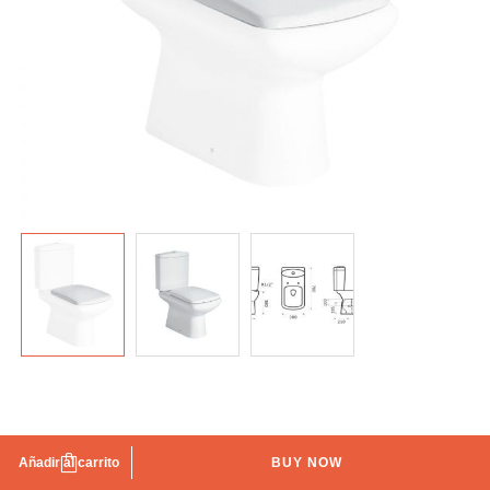
Tapa de indoro amortiguada Burnett TEGLER
Añadir al carrito
BUY NOW