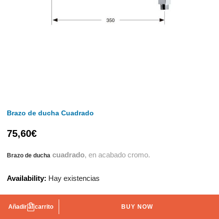
Brazo de ducha Cuadrado
75,60
€
cuadrado
, en acabado cromo.
Brazo de ducha
Availability:
Hay existencias
Añadir al carrito
BUY NOW
AÑADIR A LA LISTA DE DESEOS