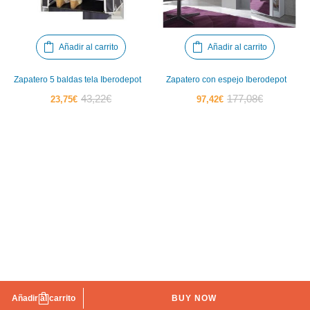
Añadir al carrito
Añadir al carrito
Zapatero 5 baldas tela Iberodepot
Zapatero con espejo Iberodepot
El
El
El
El
43,22
€
177,08
€
23,75
€
97,42
€
precio
precio
precio
precio
actual
original
actual
original
es:
era:
es:
era:
23,75€.
43,22€.
97,42€.
177,08€.
Añadir al carrito
BUY NOW