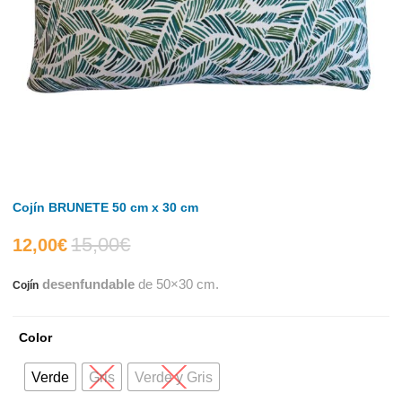
Cojín BRUNETE 50 cm x 30 cm
15,00
€
El
El
12,00
€
desenfundable
de 50×30 cm.
Cojín
precio
precio
actual
original
Color
es:
era:
Verde
Gris
Verde y Gris