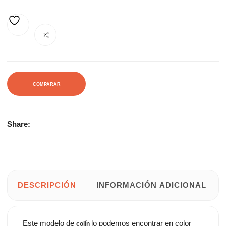
12,00€.
15,00€.
AÑADIR A LA LISTA DE DESEOS
COMPARAR
Share:
DESCRIPCIÓN
INFORMACIÓN ADICIONAL
Este modelo de
lo podemos encontrar en color
cojín