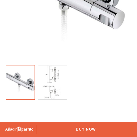
Grifo de ducha termostático Manacor
Añadir al carrito
BUY NOW