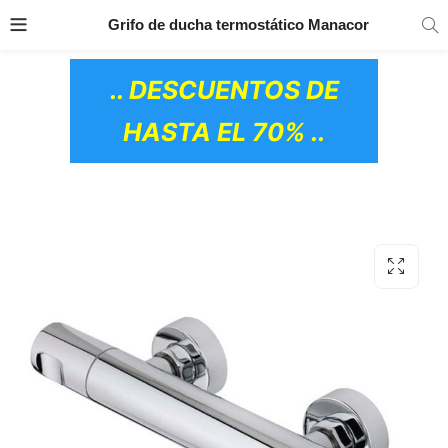
TRANSPORTE GRATIS
EN TODOS LOS
Grifo de ducha termostático Manacor
PRODUCTOS
.. DESCUENTOS DE
HASTA EL 70% ..
OS CERÁMICOS)