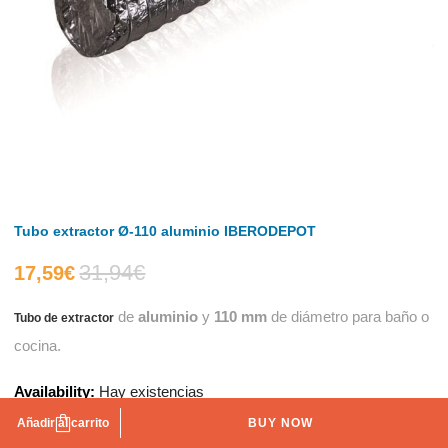
Tubo extractor Ø-110 aluminio IBERODEPOT
31,94
€
El
El
17,59
€
de
aluminio
y
110 mm
de diámetro para baño o
Tubo de extractor
precio
precio
cocina.
actual
original
Availability:
Hay existencias
es:
era:
Añadir al carrito
BUY NOW