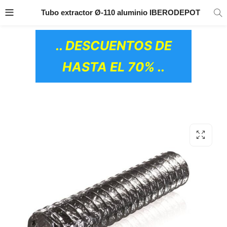
TRANSPORTE GRATIS
EN TODOS LOS
Tubo extractor Ø-110 aluminio IBERODEPOT
PRODUCTOS
.. DESCUENTOS DE
HASTA EL 70% ..
OS CERÁMICOS)