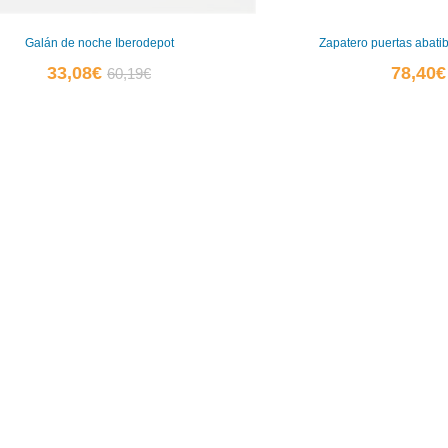
Galán de noche Iberodepot
Zapatero puertas abati
El
El
33,08
€
78,40
€
60,19
€
precio
precio
actual
original
es:
era:
33,08€.
60,19€.
0
0