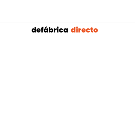
Sobalref SL B16604134 © Copyright 2021 | Tienda 
Blog tendencias y actualidad construcción:
Mampar
,
Porteros Automáticos Mallorca
Instalaciones Multicapa Mal
,
,
Antenistas Mallorca
Bañera por Ducha Mallorca
Electricis