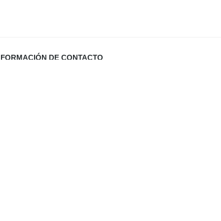
NFORMACIÓN DE CONTACTO
Carrer Miquel Santandreu 27 bj. (España)
info@defabricadirecto.com
formas Mallorca
,
,
al
Digital Sevilla
Diario de Valladolid (El Mundo)
,
ua Mallorca
,
aneros Mallorca
eformas Cocinas