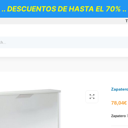
.. DESCUENTOS DE HASTA EL 70% ..
T
Zapatero
78,04
€
b
Zapatero