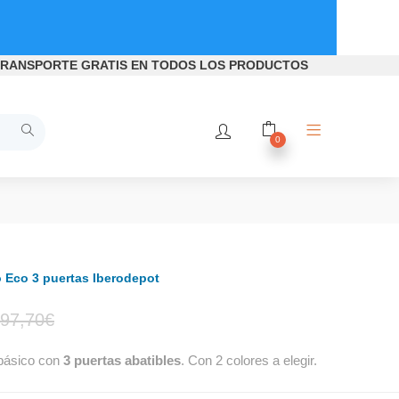
RANSPORTE GRATIS
EN TODOS LOS PRODUCTOS
0
 Eco 3 puertas Iberodepot
El
El
97,70
€
ásico con
3 puertas abatibles
. Con 2 colores a elegir.
precio
precio