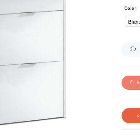
Color
Blan
Quantity
Añ
C