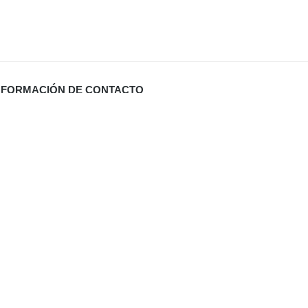
NFORMACIÓN DE CONTACTO
Carrer Miquel Santandreu 27 bj. (España)
info@defabricadirecto.com
formas Mallorca
,
,
al
Digital Sevilla
Diario de Valladolid (El Mundo)
,
ua Mallorca
,
aneros Mallorca