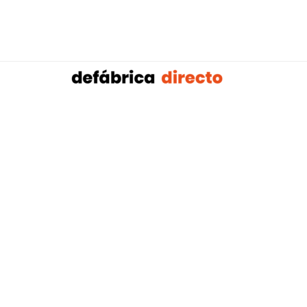
Sobalref SL B16604134 © Copyright 2021 | Tienda 
Blog tendencias y actualidad construcción:
Mampar
,
Porteros Automáticos Mallorca
Instalaciones Multicapa Mal