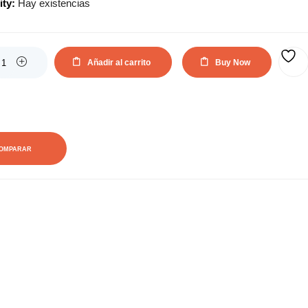
ity:
Hay existencias
actual
original
es:
era:
Añadir al carrito
Buy Now
AÑADIR A LA LISTA DE DESEOS
237,40€.
347,27€.
OMPARAR