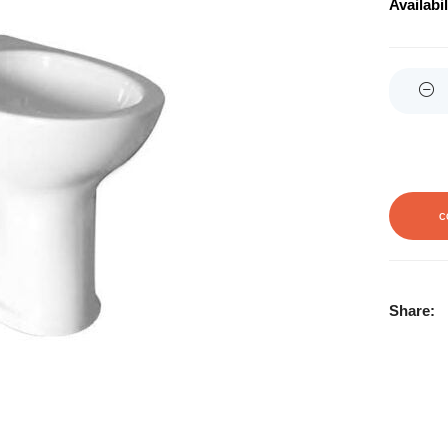
Availabil
Quantity
C
Share: