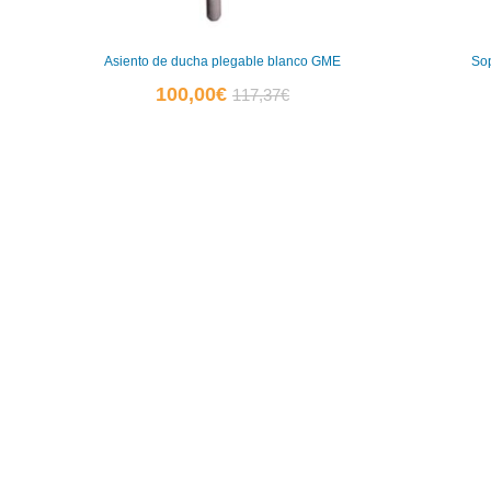
Asiento de ducha plegable blanco GME
Sop
El
El
100,00
€
117,37
€
precio
precio
actual
original
es:
era:
100,00€.
117,37€.