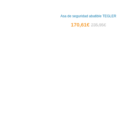
Asa de seguridad abatible TEGLER
El
El
170,61
€
235,95
€
precio
precio
actual
original
es:
era:
170,61€.
235,95€.