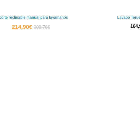
orte reclinable manual para lavamanos
Lavabo Terue
El
El
164,
214,90
€
309,76
€
precio
precio
actual
original
es:
era:
214,90€.
309,76€.
0
0