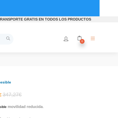
RANSPORTE GRATIS
EN TODOS LOS PRODUCTOS
0
esible
El
El
347,27
€
€
movilidad reducida
.
precio
precio
sible