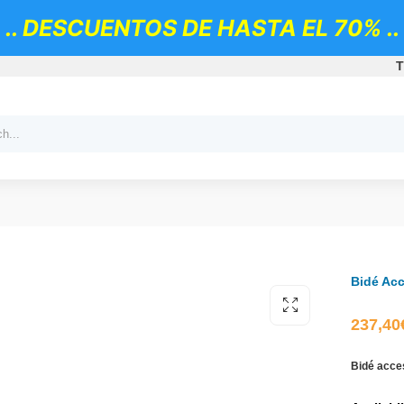
.. DESCUENTOS DE HASTA EL 70% ..
T
Bidé Acc
237,40
Bidé acce