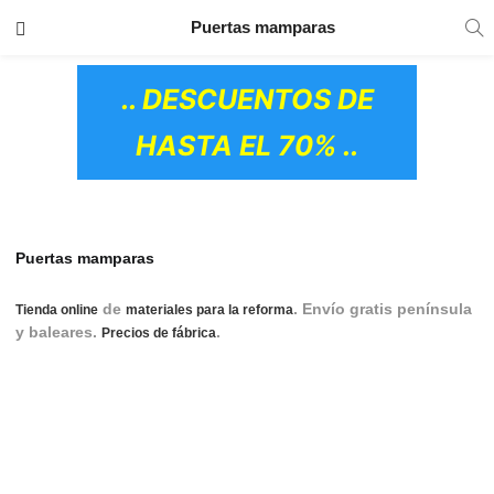
TRANSPORTE GRATIS
EN TODOS LOS
Puertas mamparas
PRODUCTOS
.. DESCUENTOS DE
HASTA EL 70% ..
Puertas mamparas
de
. Envío gratis península
Tienda online
materiales para la reforma
y baleares.
.
puertas mamparas, puertas
Precios de fábrica
corredizas, puerta corredera, puertas correderas, puerta
corrediza, puerta, puertas plegables, puertas correderas de
cristal, puerta corredera de cristal, puerta de cristal
corrediza, puertas correderas cristal, puerta corredera de
cristal, puerta cristal, puertas de cristal, puerta de cristal,
OS CERÁMICOS)
puertas de cristal correderas, cristales para puertas, puerta
de cristal corredera, puertas cristal correderas.