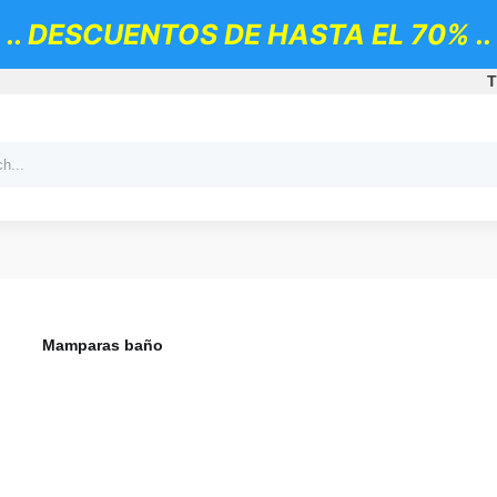
.. DESCUENTOS DE HASTA EL 70% ..
T
Mamparas baño
mamparas de bañera, mamparas de baño, mamparas para ba
de ducha fijas, mamparas de ducha baratas, mamparas de 
plegables, mamparas bañera correderas, mamparas ducha, m
mamparas para bañera, mamparas de ducha frontales, mam
baño fijas, mamparas baño, mamparas de ducha plegables, 