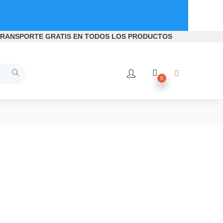
RANSPORTE GRATIS
EN TODOS LOS PRODUCTOS
0
ñeras, mamparas bañera, mamparas de ducha baratas, mamparas
baño baratas, platos de ducha y mamparas, mamparas de baño, 
amparas ducha correderas sin perfiles, mamparas, mamparas de 
paras de bañera, mamparas de ducha, mamparas deyban, mampara
mamparas ducha frontales, mamparas ducha online, profiltek ma