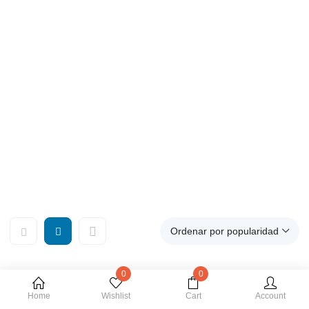
puertas correderas de cristal, puerta acorazada, puerta
corredera cristal, puerta de garaje, puertas lacadas en
blanco, cerradura puerta, puertas plegables, puerta de
madera, manilla puerta, puerta plegable, puerta violeta,
puertas interiores, puerta garaje, puertas lacadas blancas,
puerta interior, puertas abiertas, puertas interior, puertas
correderas cristal, puertas garaje, puerta automatica, puerta
aluminio exterior, puerta exterior, motor puerta corredera,
puertas de aluminio, puertas exterior, puertas automaticas,
cerraduras puertas, puertas exteriores, puertas blancas
lacadas, puerta corredera de cristal, pomos puertas, puerta
de aluminio, puerta automaticas, puerta blanca.
Ordenar por popularidad
0
0
Home
Wishlist
Cart
Account