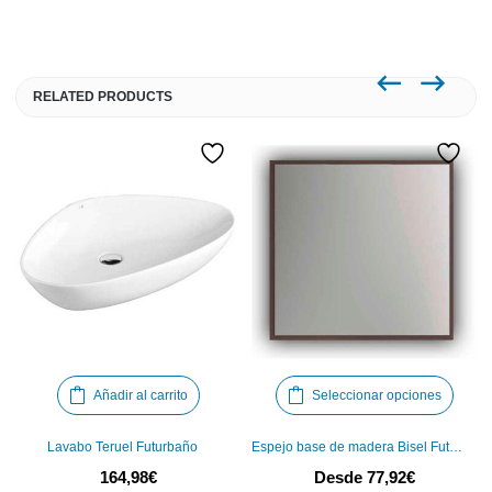
RELATED PRODUCTS
Este
Añadir al carrito
Seleccionar opciones
produ
tiene
Lavabo Teruel Futurbaño
Espejo base de madera Bisel Futurbaño
múlti
164,98
€
Desde
77,92
€