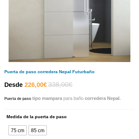
Puerta de paso corredera Nepal Futurbaño
338,00
€
El
El
Desde
226,00
€
tipo mampara
para baño
corredera Nepal.
Puerta de paso
precio
precio
actual
original
Medida de la puerta de paso
es:
era:
75 cm
85 cm