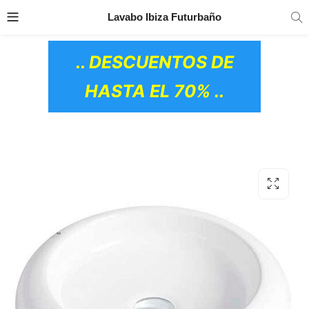
TRANSPORTE GRATIS
EN TODOS LOS
Lavabo Ibiza Futurbaño
PRODUCTOS
.. DESCUENTOS DE
HASTA EL 70% ..
OS CERÁMICOS)