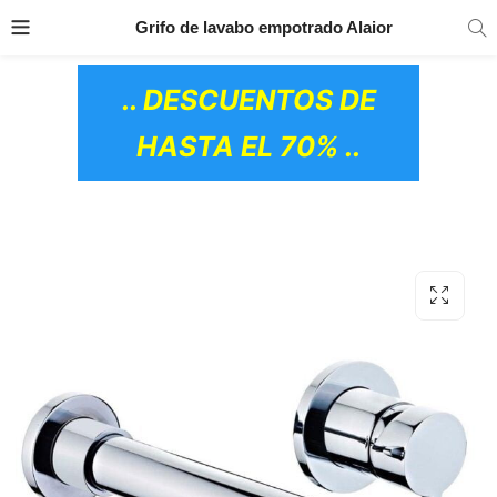
TRANSPORTE GRATIS
EN TODOS LOS
Grifo de lavabo empotrado Alaior
PRODUCTOS
.. DESCUENTOS DE
HASTA EL 70% ..
OS CERÁMICOS)