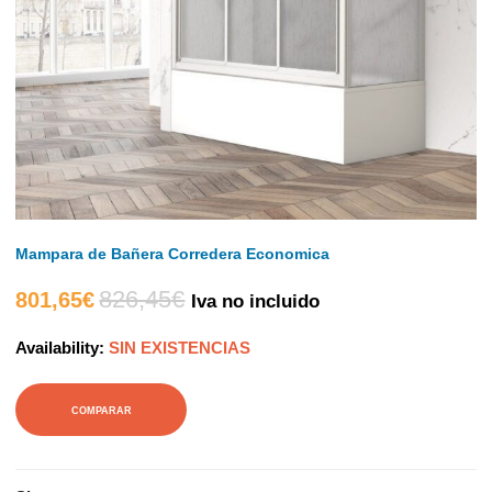
Mampara de Bañera Corredera Economica
826,45
€
El
El
801,65
€
Iva no incluido
Availability:
SIN EXISTENCIAS
precio
precio
actual
original
COMPARAR
es:
era: