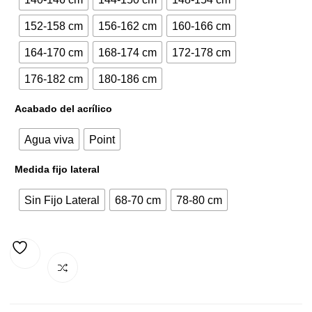
269,40€.
324,28€.
152-158 cm
156-162 cm
160-166 cm
164-170 cm
168-174 cm
172-178 cm
176-182 cm
180-186 cm
Acabado del acrílico
Agua viva
Point
Medida fijo lateral
Sin Fijo Lateral
68-70 cm
78-80 cm
AÑADIR A LA LISTA DE DESEOS