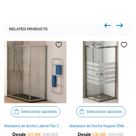
RELATED PRODUCTS
Este
Este
Seleccionar opciones
Seleccionar opciones
producto
produ
tiene
tiene
Mampara de ducha Lateral Fijo Catania Futurbaño
Mampara de Ducha Angular Élite Futurbaño
múltiples
múlti
El
El
El
El
Desde
108,90
€
Desde
320,65
€
107,00
€
230,00
€