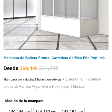
Mampara de Bañera Frontal Corredera Acrílico Ebe Profiltek
324,28
€
El
El
Desde
269,40
€
+ 1 hoja fija
. Fijo lateral
Mampara para ducha 2 hojas correderas
precio
precio
opcional. Acrílico Agua viva o Point y perfil blanco.
actual
original
Medida de la mampara
es:
era:
140-146 cm
144-150 cm
148-154 cm