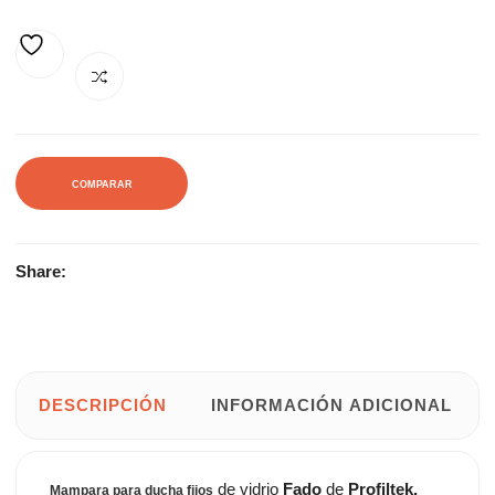
240,19€.
284,35€.
AÑADIR A LA LISTA DE DESEOS
COMPARAR
Share:
DESCRIPCIÓN
INFORMACIÓN ADICIONAL
de vidrio
Fado
de
Profiltek.
Mampara para ducha fijos