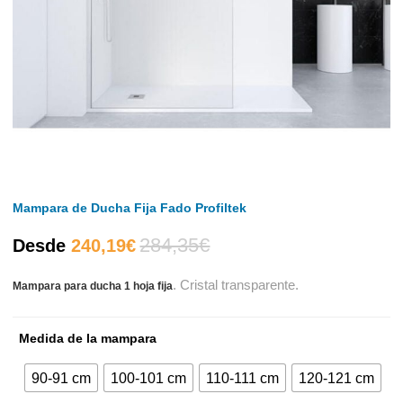
Mampara de Ducha Fija Fado Profiltek
284,35
€
El
El
Desde
240,19
€
.
Cristal transparente.
Mampara para ducha 1 hoja fija
precio
precio
actual
original
Medida de la mampara
es:
era:
90-91 cm
100-101 cm
110-111 cm
120-121 cm