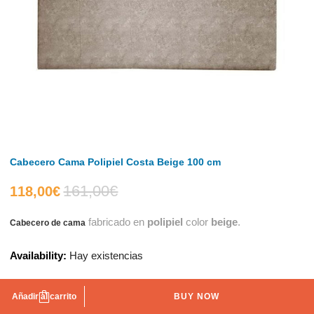
Cabecero Cama Polipiel Costa Beige 100 cm
161,00
€
El
El
118,00
€
fabricado en
polipiel
color
beige
.
Cabecero de cama
precio
precio
Availability:
Hay existencias
actual
original
es:
era:
Añadir al carrito
BUY NOW
AÑADIR A LA LISTA DE DESEOS