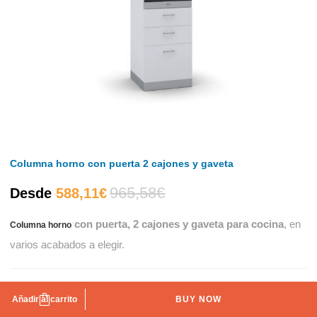
Columna horno con puerta 2 cajones y gaveta
965,58
€
El
El
Desde
588,11
€
con puerta, 2 cajones y gaveta para cocina
, en
Columna horno
precio
precio
varios acabados a elegir.
actual
original
Color
es:
era:
Añadir al carrito
BUY NOW
Arena
Taupe
Tostado
Tortora
Blanco mate