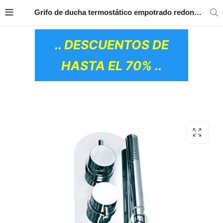
TRANSPORTE GRATIS
EN TODOS LOS
Grifo de ducha termostático empotrado redondeado GME
PRODUCTOS
.. DESCUENTOS DE
HASTA EL 70% ..
OS CERÁMICOS)