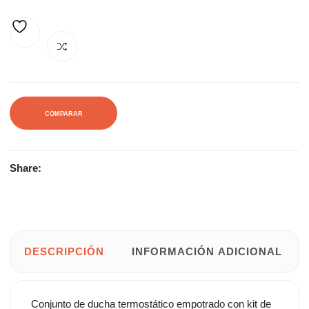
233,00€.
313,00€.
AÑADIR A LA LISTA DE DESEOS
COMPARAR
Share:
DESCRIPCIÓN
INFORMACIÓN ADICIONAL
Conjunto de ducha termostático empotrado con kit de