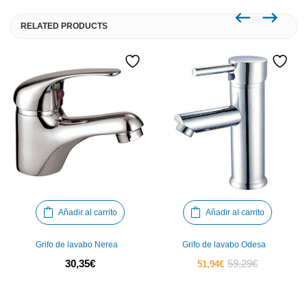
RELATED PRODUCTS
Añadir al carrito
Añadir al carrito
Grifo de lavabo Nerea
Grifo de lavabo Odesa
El
El
30,35
€
59,29
€
51,94
€
precio
precio
actual
original