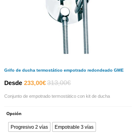
Grifo de ducha termostático empotrado redondeado GME
313,00
€
El
El
Desde
233,00
€
Conjunto de empotrado termostático con kit de ducha
precio
precio
actual
original
Opción
Progresivo 2 vías
Empotrable 3 vías
es:
era: