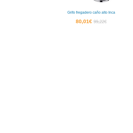
Grifo fregadero caño alto Inca
El
El
80,01
€
99,22
€
precio
precio
actual
original
es:
era:
80,01€.
99,22€.