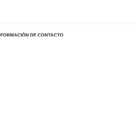
NFORMACIÓN DE CONTACTO
Carrer Miquel Santandreu 27 bj. (España)
info@defabricadirecto.com
formas Mallorca
,
,
al
Digital Sevilla
Diario de Valladolid (El Mundo)
,
ua Mallorca
,
aneros Mallorca
eformas Cocinas