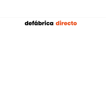
Sobalref SL B16604134 © Copyright 2021 | Tienda 
Blog tendencias y actualidad construcción:
Mampar
,
Porteros Automáticos Mallorca
Instalaciones Multicapa Mal
,
,
Antenistas Mallorca
Bañera por Ducha Mallorca
Electricis