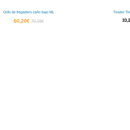
Grifo de fregadero caño bajo ML
Tirador T
El
El
33,
60,20
€
70,18
€
precio
precio
actual
original
es:
era:
60,20€.
70,18€.
0
0