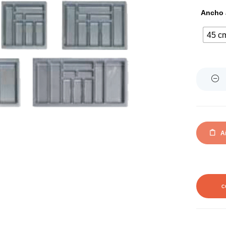
Ancho a
45 c
Quantity
Añ
C