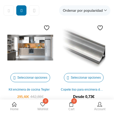
Ordenar por popularidad
Este
Este
Seleccionar opciones
Seleccionar opciones
producto
produ
tiene
tiene
Kit encimera de cocina Tegler
Copete liso para encimera de cocina Tegler
múltiples
múltip
El
El
442,86
€
Desde
0,73
€
295,40
€
variantes.
varian
0
0
precio
precio
Las
Las
actual
original
Home
Wishlist
Cart
Account