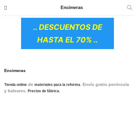
TRANSPORTE GRATIS
EN TODOS LOS
Encimeras
PRODUCTOS
.. DESCUENTOS DE
HASTA EL 70% ..
Encimeras
de
. Envío gratis península
Tienda online
materiales para la reforma
y baleares.
.
encimera, encimeras, encimera
Precios de fábrica
cocina, encimeras cocina, encimera de cocina, encimeras de
cocina, cocina encimera, cocinas encimera, cocinas
encimeras, encimera para cocina, encimeras para cocina,
encimeras para cocinas, encimera para cocinas, encimera y
cocina, encimeras y cocinas.
OS CERÁMICOS)