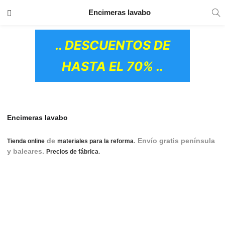
TRANSPORTE GRATIS
EN TODOS LOS
Encimeras lavabo
PRODUCTOS
.. DESCUENTOS DE
HASTA EL 70% ..
Encimeras lavabo
de
. Envío gratis península
Tienda online
materiales para la reforma
y baleares.
.
encimera baño, baño con
Precios de fábrica
encimera, encimera baño madera, encimera para baño, baño
con encimera de madera, encimera para baño de madera,
encimera baño resina, encimera baño mármol, encimera baño
silestone, encimera baño piedra, encimera baño cristal,
encimera baño suspendida, soporte para encimera baño,
OS CERÁMICOS)
encimera baño marmol a medida, encimera baño roca,
encimera baño obra, encimera lavabo, encimera con lavabo,