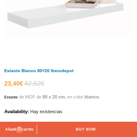
Estante Blanco 80×20 Iberodepot
42,52
€
El
El
23,40
€
de MDF de
80 x 20 cm
, en color
blanco.
Estante
precio
precio
Availability:
Hay existencias
actual
original
es:
era:
Añadir al carrito
BUY NOW
AÑADIR A LA LISTA DE DESEOS