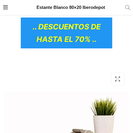
TRANSPORTE GRATIS
EN TODOS LOS
Estante Blanco 80×20 Iberodepot
PRODUCTOS
.. DESCUENTOS DE
HASTA EL 70% ..
OS CERÁMICOS)