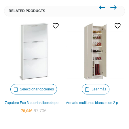
RELATED PRODUCTS
Este
Seleccionar opciones
Leer más
producto
tiene
Zapatero Eco 3 puertas Iberodepot
Armario multiusos blanco con 2 puertas Iberodepot
múltiples
El
El
97,70
€
78,04
€
variantes.
precio
precio
Las
actual
original