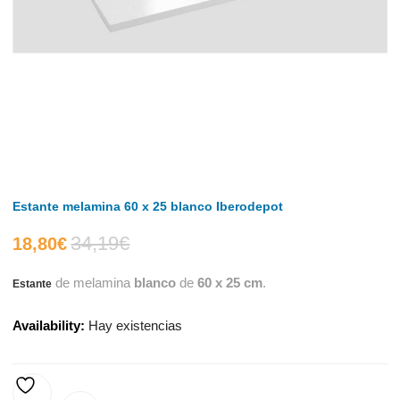
Estante melamina 60 x 25 blanco Iberodepot
34,19
€
El
El
18,80
€
de melamina
blanco
de
60 x 25 cm
.
Estante
precio
precio
Availability:
Hay existencias
actual
original
es:
era:
AÑADIR A LA LISTA DE DESEOS