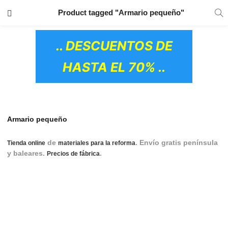
TRANSPORTE GRATIS
EN TODOS LOS
Product tagged "Armario pequeño"
PRODUCTOS
.. DESCUENTOS DE
HASTA EL 70% ..
Armario pequeño
de
. Envío gratis península
Tienda online
materiales para la reforma
y baleares.
.
armario auxiliar, armario auxiliar
Precios de fábrica
cocina, armario auxiliar baño, armarios auxiliares de baño,
armarios auxiliares de cocina, armario auxiliar tela, armarios
auxiliares para cocina, armarios auxiliares para baño,
armarios auxiliares de tela, armario auxiliar de tela, armario
auxiliar de docina, armario auxiliar podologia, armario
OS CERÁMICOS)
auxiliar limpieza, armario limpieza, armario de limpieza.