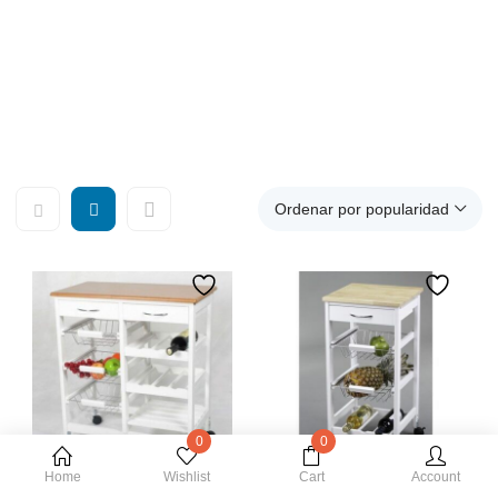
auxiliar cocina, carro auxiliar cocina, carro cocina estrecho,
carro cocina madera, carro cocina plegable, carro de cocina
con ruedas, carro cocina blanco, carro cocina barato, carro
cocina acero inoxidable, mueble carro cocina, carros
extraibles para muebles de cocina, carro blanco.
Ordenar por popularidad
0
0
Home
Wishlist
Cart
Account