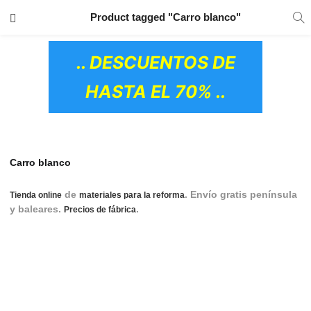
TRANSPORTE GRATIS
EN TODOS LOS
Product tagged "Carro blanco"
PRODUCTOS
.. DESCUENTOS DE
HASTA EL 70% ..
Carro blanco
de
. Envío gratis península
Tienda online
materiales para la reforma
y baleares.
.
accesorios de cocina, accesorio
Precios de fábrica
de cocina, accesorio para cocina, accesorios de cocinas,
accesorios para cocina, accesorio cocina, muebles
accesorios de cocina, accesorios muebles de cocina,
accesorios muebles cocina, accesorios para muebles de
cocina, accesorios de muebles de cocina, accesorios
OS CERÁMICOS)
interiores para muebles de cocina, accesorios para interiores
de muebles de cocina, carros cocina, carros de cocina, carro