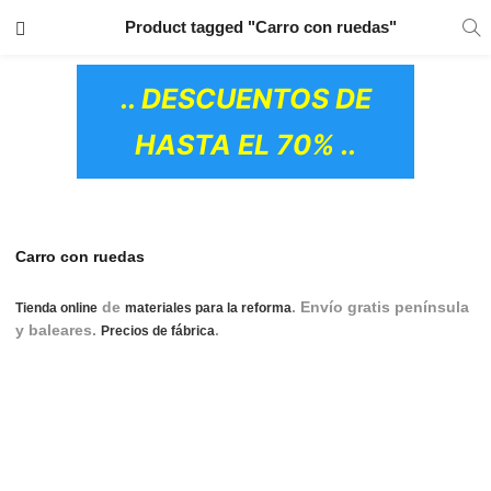
TRANSPORTE GRATIS
EN TODOS LOS
Product tagged "Carro con ruedas"
PRODUCTOS
.. DESCUENTOS DE
HASTA EL 70% ..
Carro con ruedas
de
. Envío gratis península
Tienda online
materiales para la reforma
y baleares.
.
accesorios de cocina, accesorio
Precios de fábrica
de cocina, accesorio para cocina, accesorios de cocinas,
accesorios para cocina, accesorio cocina, muebles
accesorios de cocina, accesorios muebles de cocina,
accesorios muebles cocina, accesorios para muebles de
cocina, accesorios de muebles de cocina, accesorios
OS CERÁMICOS)
interiores para muebles de cocina, accesorios para interiores
de muebles de cocina, carros cocina, carros de cocina, carro