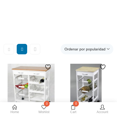
auxiliar cocina, carro auxiliar cocina, carro cocina estrecho,
carro cocina madera, carro cocina plegable, carro de cocina
con ruedas, carro cocina blanco, carro cocina barato, carro
cocina acero inoxidable, mueble carro cocina, carros
extraibles para muebles de cocina, carro con ruedas.
Ordenar por popularidad
0
0
Home
Wishlist
Cart
Account