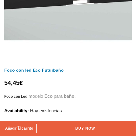
Foco con led Eco Futurbaño
54,45
€
modelo
Eco
para
baño.
Foco con Led
Availability:
Hay existencias
Añadir al carrito
BUY NOW
AÑADIR A LA LISTA DE DESEOS