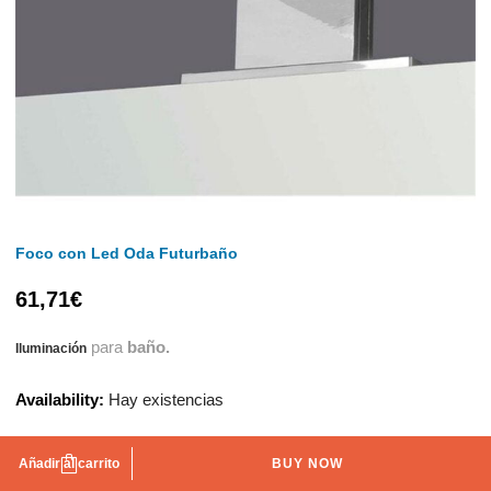
Foco con Led Oda Futurbaño
61,71
€
para
baño.
Iluminación
Availability:
Hay existencias
Añadir al carrito
BUY NOW
AÑADIR A LA LISTA DE DESEOS