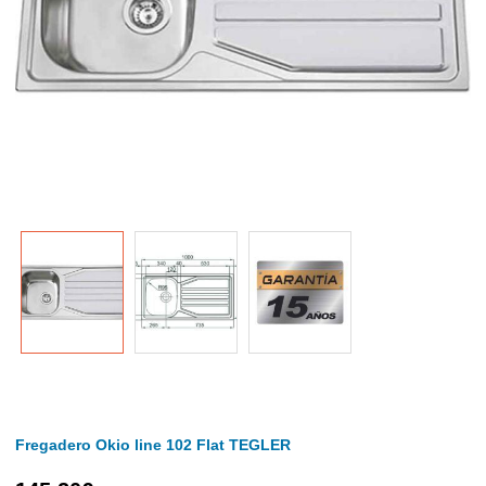
Fregadero Okio line 102 Flat TEGLER