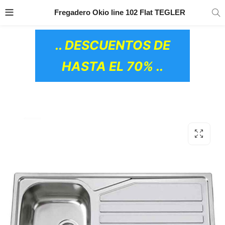
TRANSPORTE GRATIS
EN TODOS LOS
Fregadero Okio line 102 Flat TEGLER
PRODUCTOS
.. DESCUENTOS DE
HASTA EL 70% ..
OS CERÁMICOS)