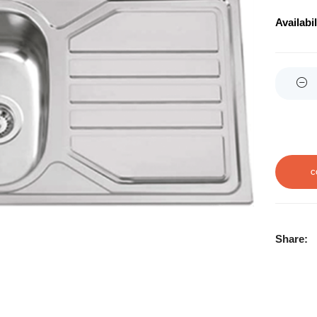
Availabil
Quantity
C
Share: