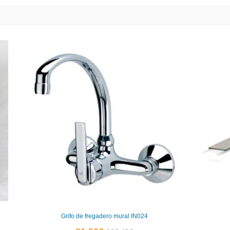
Grifo de fregadero mural IN024
El
El