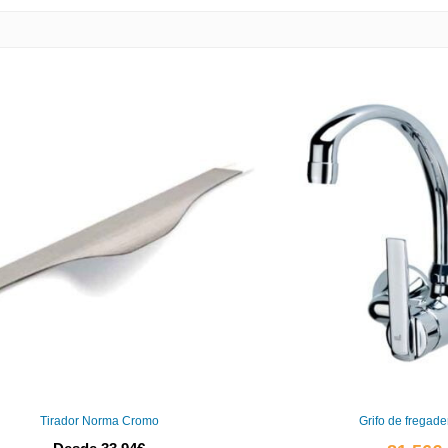
Tirador Norma Cromo
Grifo de fregad
E