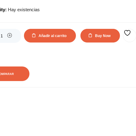
actual
original
ity:
Hay existencias
es:
era:
84,65€.
111,32€.
Añadir al carrito
Buy Now
AÑADIR A LA LISTA DE DESEOS
OMPARAR