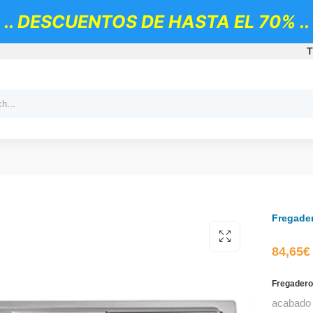
.. DESCUENTOS DE HASTA EL 70% ..
T
Fregader
84,65
€
Fregadero
acabado