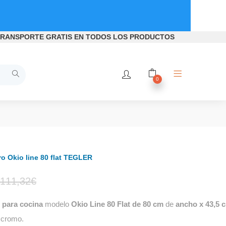
RANSPORTE GRATIS
EN TODOS LOS PRODUCTOS
0
o Okio line 80 flat TEGLER
El
El
111,32
€
para cocina
modelo
Okio Line 80 Flat de 80 cm
de
ancho x 43,5 
precio
precio
 cromo.