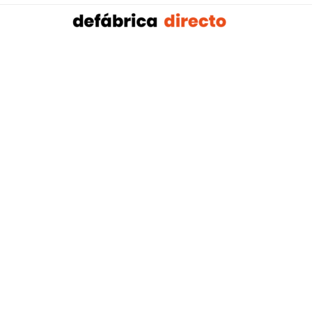
Sobalref SL B16604134 © Copyright 2021 | Tienda 
Blog tendencias y actualidad construcción:
Mampar
,
Porteros Automáticos Mallorca
Instalaciones Multicapa Mal
,
,
Antenistas Mallorca
Bañera por Ducha Mallorca
Electricis
,
,
Mallorca
Reformas Baños Mallorca
Tejados y Cubiertas Ma
,
,
,
Mallorca
Pladur Mallorca
Mamparas Solintex
Instalación 
Sofás Baratos
Colchones baratos
Muebles Baratos
Pla
|
|
|
|