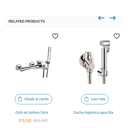
RELATED PRODUCTS
Añadir al carrito
Leer más
Grifo de bañera Dora
Ducha higiénica agua fría
El
El
452,54
€
275,52
€
precio
precio