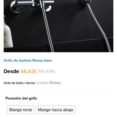
Grifo de bañera Roma Imex
76,23
€
El
El
Desde
56,41
€
modelo
Roma.
Grifo de baño / ducha
precio
precio
actual
original
Posición del grifo
es:
era:
Mango recto
Mango hacia abajo