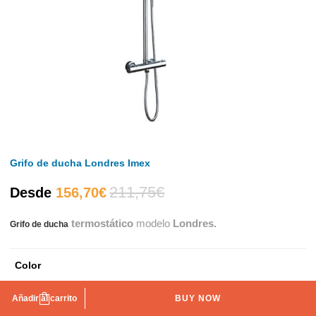
Grifo de ducha Londres Imex
211,75
€
El
El
Desde
156,70
€
termostático
modelo
Londres.
Grifo de ducha
precio
precio
actual
original
Color
es:
era:
Cromo
Negro mate
Blanco mate
Añadir al carrito
BUY NOW