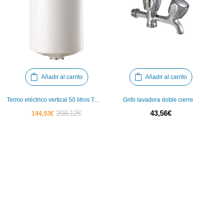
Añadir al carrito
Añadir al carrito
Termo eléctrico vertical 50 litros Tegler
Grifo lavadora doble cierre
El
El
208,12
€
43,56
€
144,93
€
precio
precio
actual
original
es:
era:
144,93€.
208,12€.