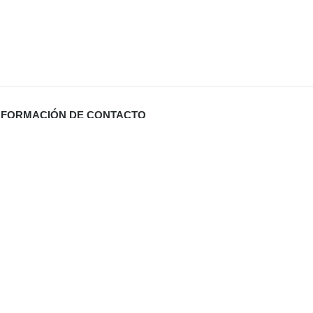
NFORMACIÓN DE CONTACTO
Carrer Miquel Santandreu 27 bj. (España)
info@defabricadirecto.com
formas Mallorca
,
,
al
Digital Sevilla
Diario de Valladolid (El Mundo)
,
ua Mallorca