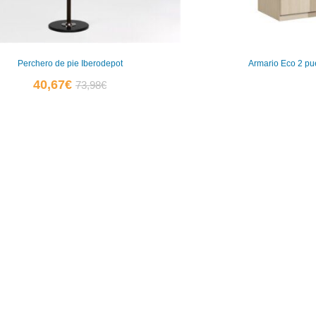
Perchero de pie Iberodepot
Armario Eco 2 pu
El
El
40,67
€
73,98
€
precio
precio
actual
original
es:
era:
40,67€.
73,98€.
0
0