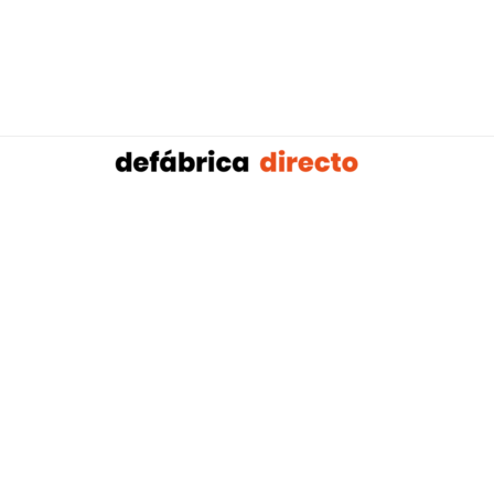
Sobalref SL B16604134 © Copyright 2021 | Tienda 
Blog tendencias y actualidad construcción:
Mampar