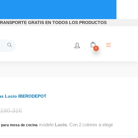
RANSPORTE GRATIS
EN TODOS LOS PRODUCTOS
0
llas Lucio IBERODEPOT
El
El
180,31
€
modelo
Lucio.
Con 2 colores a elegir
precio
precio
as para mesa de cocina