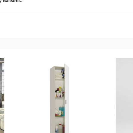
y Baleares
.