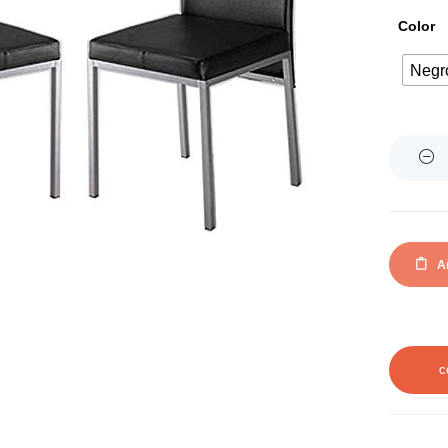
Color
Negr
Quantity
Añ
C