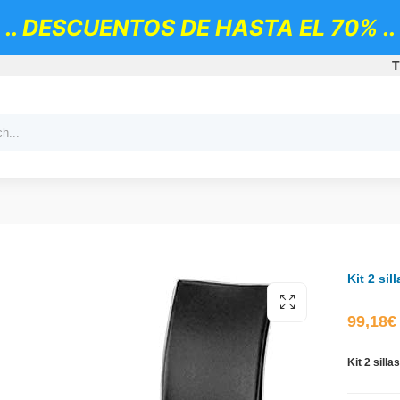
.. DESCUENTOS DE HASTA EL 70% ..
T
Kit 2 si
99,18
€
Kit 2 sill