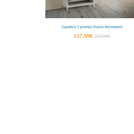
Zapatero 3 puertas Kubox Iberodepot
El
El
117,59
€
213,84
€
precio
precio
actual
original
es:
era:
117,59€.
213,84€.