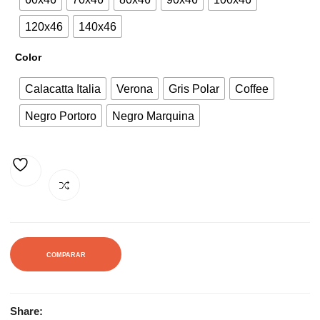
120x46
140x46
Color
Calacatta Italia
Verona
Gris Polar
Coffee
Negro Portoro
Negro Marquina
AÑADIR A LA LISTA DE DESEOS
COMPARAR
Share: