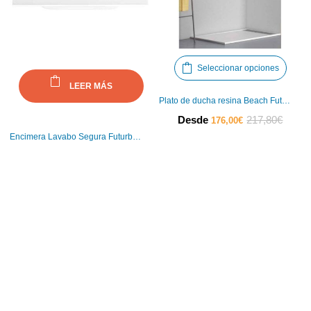
Este
Seleccionar opciones
produ
LEER MÁS
tiene
Plato de ducha resina Beach Futurbaño
múlti
El
El
Desde
217,80
€
176,00
€
varia
precio
preci
Encimera Lavabo Segura Futurbaño
Las
actual
origin
opci
es:
era:
se
176,00€.
217,8
pued
elegir
en
la
pági
de
produ