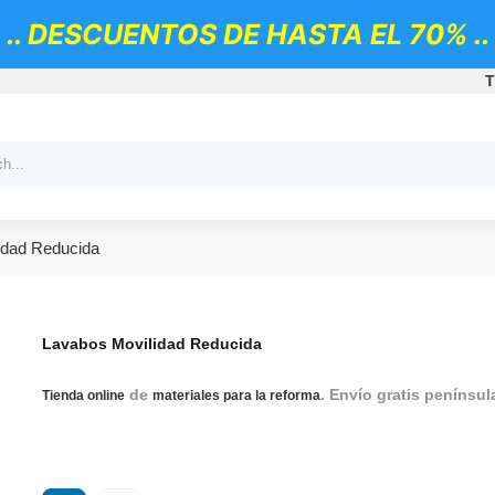
.. DESCUENTOS DE HASTA EL 70% ..
T
idad Reducida
Lavabos Movilidad Reducida
de
. Envío gratis penínsul
Tienda online
materiales para la reforma
Complementos de baño para personas con movilidad reduci
personas con movilidad reducida