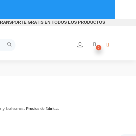
RANSPORTE GRATIS
EN TODOS LOS PRODUCTOS
0
a y baleares.
.
Movilidad reducida, movilidad reduc
Precios de fábrica
da, Lavabos movilidad reducida, Lavabos para movilidad reduci