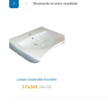
Mostrando el único resultado
Lavabo Suspendido Accesible
El
El
173,52
€
240,79
€
precio
precio
actual
original
es:
era: