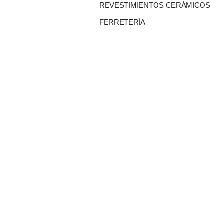
REVESTIMIENTOS CERÁMICOS
FERRETERÍA
Sobalref SL B16604134 © Copyright 2021 | Tienda 
Blog tendencias y actualidad construcción:
Mampar