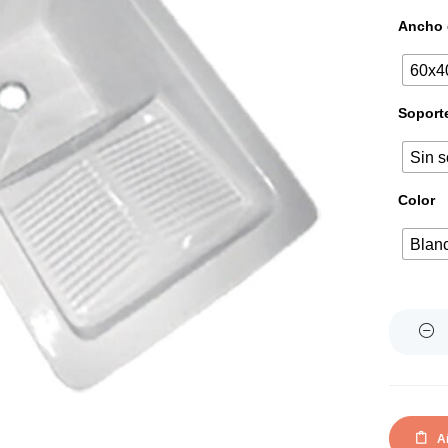
Ancho 
60x4
Soporte
Sin s
Color
Blan
Quantity
Añ