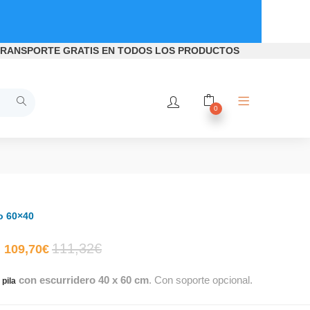
RANSPORTE GRATIS
EN TODOS LOS PRODUCTOS
0
o 60×40
El
El
111,32
€
109,70
€
con escurridero 40 x 60 cm
. Con soporte opcional.
precio
precio
pila