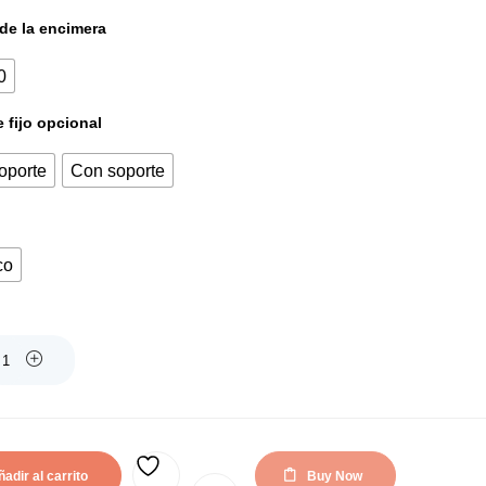
actual
original
de la encimera
es:
era:
0
109,70€.
111,32€.
 fijo opcional
oporte
Con soporte
co
adir al carrito
Buy Now
AÑADIR A LA LISTA DE DESEOS