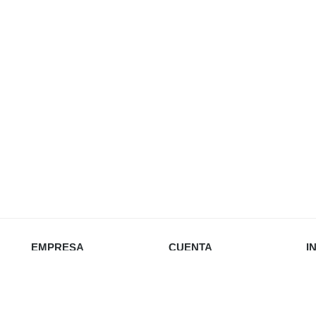
EMPRESA
CUENTA
I
Nosotros
Iniciar sesión
Política de privacidad
Favoritos