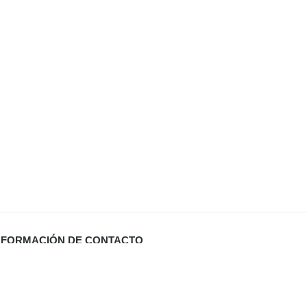
NFORMACIÓN DE CONTACTO
Carrer Miquel Santandreu 27 bj. (España)
info@defabricadirecto.com