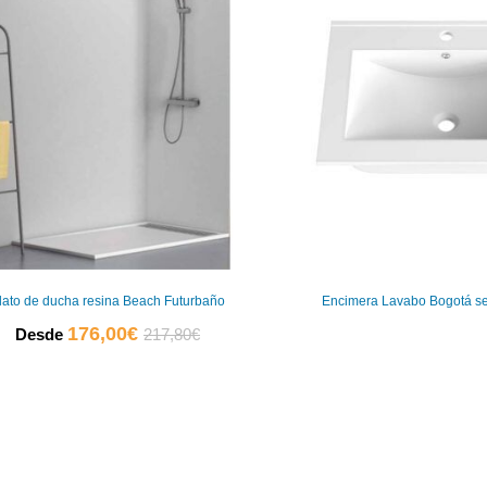
lato de ducha resina Beach Futurbaño
Encimera Lavabo Bogotá s
El
El
176,00
€
Desde
217,80
€
precio
precio
actual
original
es:
era:
0
176,00€.
217,80€.
0