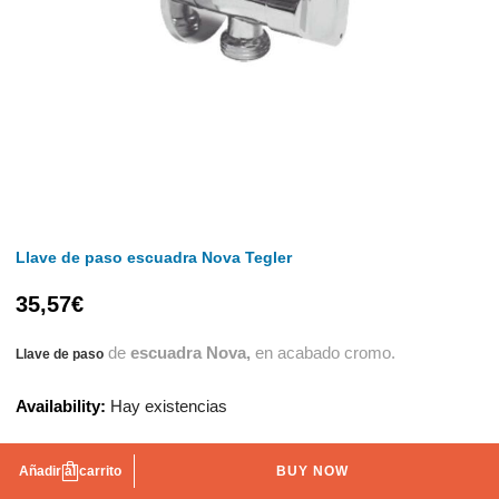
Llave de paso escuadra Nova Tegler
35,57
€
de
escuadra Nova,
en acabado cromo.
Llave de paso
Availability:
Hay existencias
Añadir al carrito
BUY NOW
AÑADIR A LA LISTA DE DESEOS