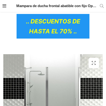
TRANSPORTE GRATIS
EN TODOS LOS
Mampara de ducha frontal abatible con fijo Open COMBI D GME
PRODUCTOS
.. DESCUENTOS DE
HASTA EL 70% ..
OS CERÁMICOS)