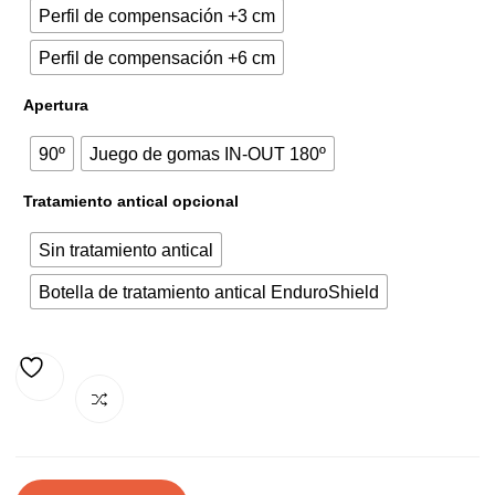
Perfil de compensación +3 cm
Perfil de compensación +6 cm
Apertura
90º
Juego de gomas IN-OUT 180º
Tratamiento antical opcional
Sin tratamiento antical
Botella de tratamiento antical EnduroShield
AÑADIR A LA LISTA DE DESEOS