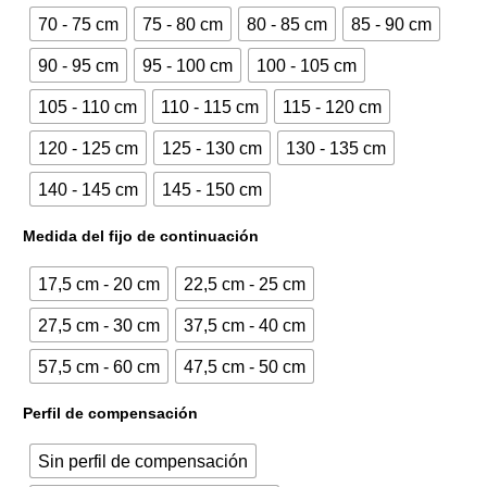
70 - 75 cm
75 - 80 cm
80 - 85 cm
85 - 90 cm
333,00€.
446,49€.
90 - 95 cm
95 - 100 cm
100 - 105 cm
105 - 110 cm
110 - 115 cm
115 - 120 cm
120 - 125 cm
125 - 130 cm
130 - 135 cm
140 - 145 cm
145 - 150 cm
Medida del fijo de continuación
17,5 cm - 20 cm
22,5 cm - 25 cm
27,5 cm - 30 cm
37,5 cm - 40 cm
57,5 cm - 60 cm
47,5 cm - 50 cm
Perfil de compensación
Sin perfil de compensación