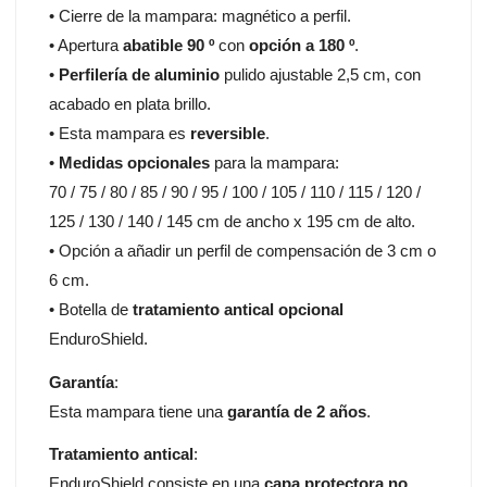
• Cierre de la mampara: magnético a perfil.
• Apertura
abatible 90 º
con
opción a 180 º
.
•
Perfilería de aluminio
pulido ajustable 2,5 cm, con
acabado en plata brillo.
• Esta mampara es
reversible
.
•
Medidas opcionales
para la mampara:
70 / 75 / 80 / 85 / 90 / 95 / 100 / 105 / 110 / 115 / 120 /
125 / 130 / 140 / 145 cm de ancho x 195 cm de alto.
• Opción a añadir un perfil de compensación de 3 cm o
6 cm.
• Botella de
tratamiento antical opcional
EnduroShield.
Garantía
:
Esta mampara tiene una
garantía de 2 años
.
Tratamiento antical
:
EnduroShield consiste en una
capa protectora no