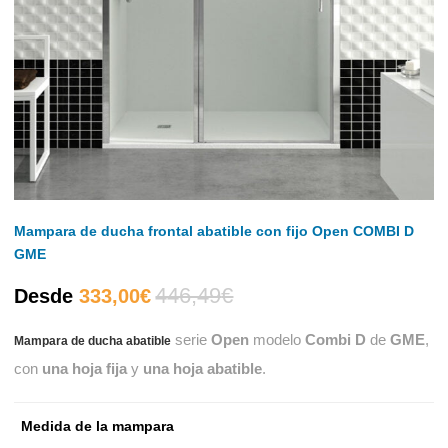
Mampara de ducha frontal abatible con fijo Open COMBI D
GME
446,49
€
El
El
Desde
333,00
€
serie
Open
modelo
Combi D
de
GME
,
Mampara de ducha abatible
precio
precio
con
una hoja fija
y
una hoja abatible
.
actual
original
Medida de la mampara
es:
era: