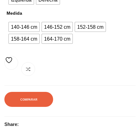
372,30€.
647,35€.
Medida
140-146 cm
146-152 cm
152-158 cm
158-164 cm
164-170 cm
AÑADIR A LA LISTA DE DESEOS
COMPARAR
Share: