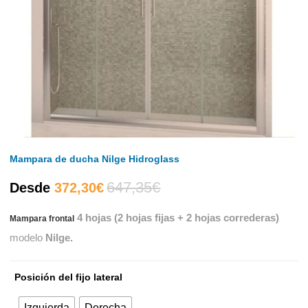
Mampara de ducha Nilge Hidroglass
647,35
€
El
El
Desde
372,30
€
4 hojas (2 hojas fijas + 2 hojas correderas)
Mampara frontal
precio
precio
modelo
Nilge.
actual
original
Posición del fijo lateral
es:
era:
Izquierda
Derecha