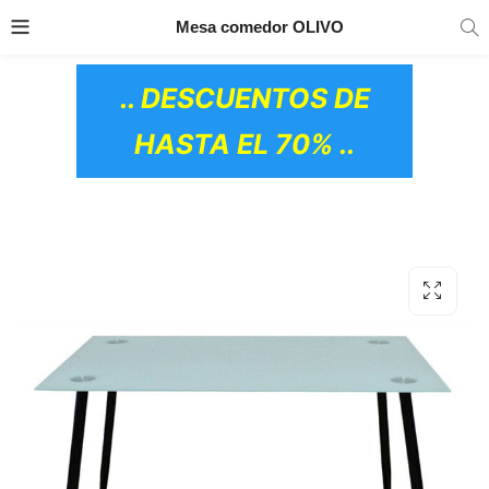
TRANSPORTE GRATIS
EN TODOS LOS
Mesa comedor OLIVO
PRODUCTOS
.. DESCUENTOS DE
HASTA EL 70% ..
OS CERÁMICOS)