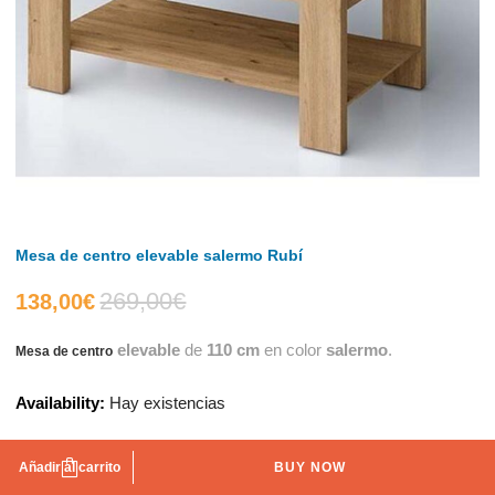
Mesa de centro elevable salermo Rubí
269,00
€
El
El
138,00
€
elevable
de
110 cm
en color
salermo
.
Mesa de centro
precio
precio
Availability:
Hay existencias
actual
original
es:
era:
Añadir al carrito
BUY NOW
AÑADIR A LA LISTA DE DESEOS