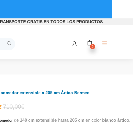
RANSPORTE GRATIS
EN TODOS LOS PRODUCTOS
0
comedor extensible a 205 cm Ártico Bermeo
El
El
710,00
€
€
de
140 cm extensible
hasta
205 cm
en color
blanco ártico
.
precio
precio
comedor