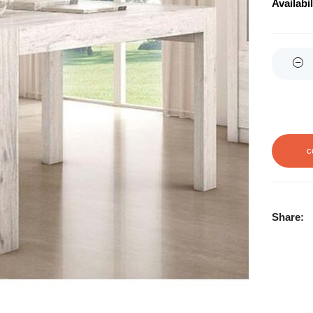
Availabil
Quantity
C
Share: