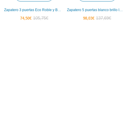
Zapatero 3 puertas Eco Roble y Blanco Iberodepot
Zapatero 5 puertas blanco brillo Iberodepot
El
El
El
El
105,75
€
137,69
€
74,50
€
98,03
€
precio
precio
precio
precio
actual
original
actual
original
es:
era:
es:
era:
74,50€.
105,75€.
98,03€.
137,69€.