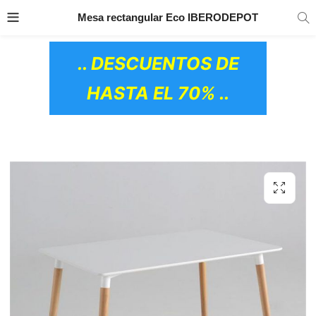
TRANSPORTE GRATIS
EN TODOS LOS
Mesa rectangular Eco IBERODEPOT
PRODUCTOS
.. DESCUENTOS DE
HASTA EL 70% ..
OS CERÁMICOS)