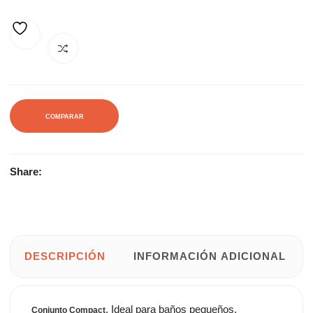
190,00€.
256,52€.
AÑADIR A LA LISTA DE DESEOS
COMPARAR
Share:
DESCRIPCIÓN
INFORMACIÓN ADICIONAL
. Ideal para baños pequeños.
Conjunto Compact