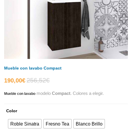
Mueble con lavabo Compact
256,52
€
El
El
190,00
€
modelo
Compact
. Colores a elegir.
Mueble con lavabo
precio
precio
actual
original
Color
es:
era:
Roble Sinatra
Fresno Tea
Blanco Brillo