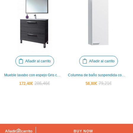
Añadir al carrito
Añadir al carrito
Mueble lavabo con espejo Gris ceniza IBERODEPOT
Columna de baño suspendida con puerta IBERODEPOT
El
El
El
El
286,46
€
79,21
€
172,40
€
58,80
€
precio
precio
precio
precio
actual
original
actual
original
es:
era:
es:
era:
172,40€.
286,46€.
58,80€.
79,21€.
Añadir al carrito
BUY NOW