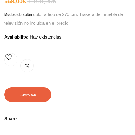
1.198,00
€
El
El
568,00
€
color ártico de 270 cm. Trasera del mueble de
Mueble de salón
precio
precio
televisión no incluida en el precio.
actual
original
Availability:
Hay existencias
es:
era:
568,00€.
1.198,00€.
AÑADIR A LA LISTA DE DESEOS
COMPARAR
Share: