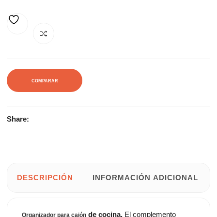
AÑADIR A LA LISTA DE DESEOS
COMPARAR
Share:
DESCRIPCIÓN
INFORMACIÓN ADICIONAL
de cocina.
El complemento
Organizador para cajón